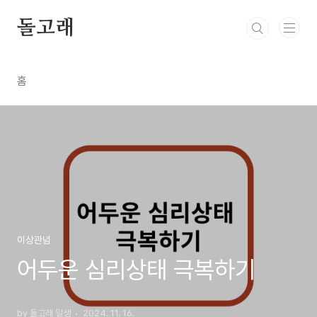
본문 바로가기
돌고래
홈
이상관념
어두운 심리상태 극복하기
by 돌고래 일생
2024. 11. 16.