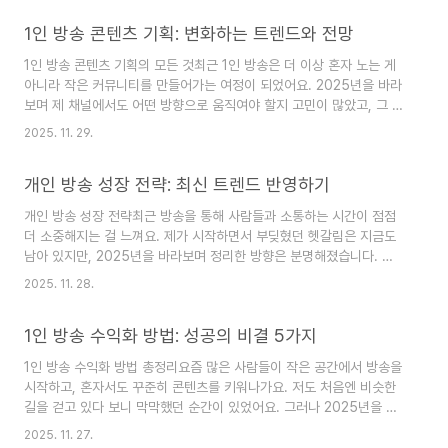
편집이 중요한가요?라이브는 생생하고 즉각적이지만, 시청자의 집중력
1인 방송 콘텐츠 기획: 변화하는 트렌드와 전망
은 금방 산만해질 수 있어요. 이럴 때 편집은 핵심 메시지와 분위기를
유지하는 손길이 됩니다. 중요한 포인트를 자막으로 강조하고, 지나친
1인 방송 콘텐츠 기획의 모든 것최근 1인 방송은 더 이상 혼자 노는 게
부분은 짧은 컷으로 연결하면 흐름이 매끄러워요. 또 음악의 리듬과 효
아니라 작은 커뮤니티를 만들어가는 여정이 되었어요. 2025년을 바라
과음은 감정의 속도를 조절하는 중요한 요소라서, 너무 느리거나 빠르
보며 제 채널에서도 어떤 방향으로 움직여야 할지 고민이 많았고, 그 과
게 흘러가지 않도록 균형을 맞..
정을 여러분과 따뜻하게 나누고 싶습니다. 현재 방송 소식은 물론,
2025. 11. 29.
2025년 트렌드 예측과 출연진 이야기, 앞으로의 계획까지 한 권의 짧
은 기록처럼 남겨두려 해요. 이 글이 1인 방송 콘텐츠 기획에 관심 있는
개인 방송 성장 전략: 최신 트렌드 반영하기
분들, 특히 싱글이나 돌싱 분들에게도 실제 도움이 되길 바랍니다.현재
방송 소식최근 현장의 분위기와 변화들려오는 소식들을 정리하면, 올해
개인 방송 성장 전략최근 방송을 통해 사람들과 소통하는 시간이 점점
는 인터랙션의 방식이 조금 더 다채로워졌어요. 스트리밍 시간대가 다
더 소중해지는 걸 느껴요. 제가 시작하면서 부딪혔던 헷갈림은 지금도
양해지면서 시청자 분들과의 라이브 채팅 속도가 빨라졌고, 짧은 포맷
남아 있지만, 2025년을 바라보며 정리한 방향은 분명해졌습니다. 이
의 하이라이트 영상도 꾸..
글은 저와 비슷한 누구나 조금 더 쉽게, 따뜻하게 성장해 보는 이야기예
2025. 11. 28.
요. 특히 2025년 이후 등장한 출연진들 이야기를 비롯해 현재 방송 소
식과 앞으로의 계획까지 한눈에 담아 봤습니다. 우리의 작은 변화가 결
1인 방송 수익화 방법: 성공의 비결 5가지
국 큰 흐름으로 이어진다는 믿음으로 함께 걸어가보죠.개인 방송의 현
재2025년 변화의 흐름다양한 플랫폼이 서로 얽히면서 시청자는 한 채
1인 방송 수익화 방법 총정리요즘 많은 사람들이 작은 공간에서 방송을
널에 머물지 않고 여러 채널을 오가게 되더군요. 이 흐름 속에서 긴 방
시작하고, 혼자서도 꾸준히 콘텐츠를 키워나가요. 저도 처음엔 비슷한
송보다 짧은 클립과 라이브의 하이라이트를 연결해 주는 구조가 주목받
길을 걷고 있다 보니 막막했던 순간이 있었어요. 그러나 2025년을 달
고 있어요. 예전의 “한 편..
려오면서 1인 방송 수익화 방법이 점점 구체적이고 실용적으로 다가온
2025. 11. 27.
다는 걸 느꼈습니다. 이 글은 돌싱이나 싱글인 여러분이 따뜻하게 자리