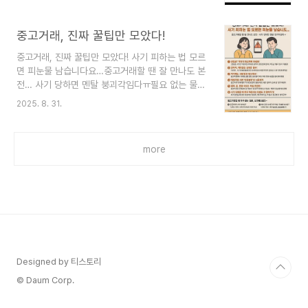
에 비례해 늘어나곤 합니다. 이 글은 업소용 음식물
처리기 MUMS를 중심으로, 실제 사용 현장에서 필
요한 성능 비교, 설치 팁, 관리 요령을 하나의 실전
중고거래, 진짜 꿀팁만 모았다!
가이드로 제공합니다. 초보자도 따라 할 수 있는 체
중고거래, 진짜 꿀팁만 모았다! 사기 피하는 법 모르
크리스트와 사례를 통해 초기 투자에서 운영까지의
면 피눈물 남습니다요…중고거래할 땐 잘 만나도 본
흐름을 명확히 합니다.도입 문제 정의와 해결 약속
전… 사기 당하면 멘탈 붕괴각임다ㅠ필요 없는 물건
문제: 위생 관리 비용의 증가, 설치 난이도, 유지 관
팔고,싸게 득템하려고 시작한 중고거래…근데 요즘
리의 복잡성으로 인한 운영 부담해결 약속: MUMS
2025. 8. 31.
은 순수한 마음으로 거래했다가 사기당하는 일 진짜
의 성능 포인트를 정확히 이해하고, 설치 전 준비부
많아요 😭특히 선입금 요구하거나,택배거래인데 연
터 관리까지 실전 팁을 제시합니다. 또한 구매 가이
락 두절,사진이랑 다른 물건 도착했을 때 그 빡침…
드와 A/..
more
진짜 겪어보신 분만 아는 그 찝찝함!그래서 준비했
쥬~중고거래 자주하는 사람들의 리얼 경험에서 나
온사기 방지 꿀팁 & 체크리스트 알려드릴게요!앞으
로는 현명하고 안전하게 거래하자구요!고생은 그만
~ 똑똑한 소비자 되기 START! 🚨1. 선입금? 무조
건 의심부터 하세요!“먼저 입금해주시면 바로 보내
드릴게요!”이 말… 진짜 수상한 냄새 풀풀~특히 상
대방이 신분 확인 없이..
Designed by 티스토리
© Daum Corp.