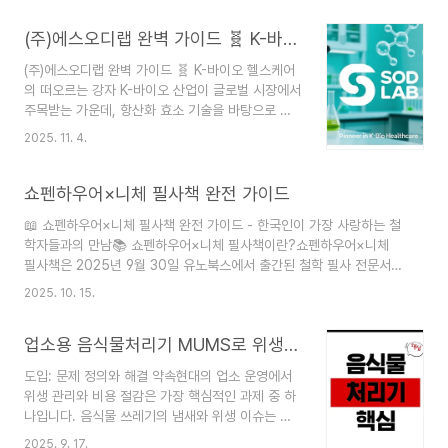
잡고, 수익도 함께 키워나갈 수 있도록 만든 가이드예요. 부담 없이 읽
(주)에스오디랩 완벽 가이드 🧬 K-바이오 헬스케어의 떠오르는 강자
고, 바로 적용할 수 있는 팁 위주로 정리했으니 천천히 따라 와 주세
요.1인 방송의 현황현재 플랫폼의 모습요즘은 영상 중심의 플랫폼이 다
(주)에스오디랩 완벽 가이드 🧬 K-바이오 헬스케어
양해졌어요. 유튜브, 트위치, 티빙 같은 스트리밍은 물론이고 짧은 영상
의 떠오르는 강자 K-바이오 산업이 글로벌 시장에서
위주로 수익을 끌어오는 구조도 활발히 늘고 있습니다. 초기의 광고 의
주목받는 가운데, 항산화 효소 기술을 바탕으로 급
존에서 벗어나, 멤버십,..
성장하고 있는 기업이 있습니다. 바로 **(주)에스오
2025. 11. 4.
디랩(SOD LAB)**입니다. 2016년 설립 이후 독자
적인 SOD(Superoxide Dismutase) 기술로 탈
모케어, 건강기능식품, 화장품 시장에서 빠르게 성
쇼펜하우어×니체 필사책 완전 가이드
장하며 1년 만에 누적 매출 300억 원을 돌파한 이
📖 쇼펜하우어×니체 필사책 완전 가이드 - 한국인이 가장 사랑하는 철
회사는 어떤 비밀을 가지고 있을까요? 지금부터 에
학자들과의 만남📚 쇼펜하우어×니체 필사책이란?쇼펜하우어×니체
스오디랩의 모든 것을 상세히 알아보겠습니다.🏢
필사책은 2025년 9월 30일 유노북스에서 출간된 철학 필사 전문서
에스오디랩은 어떤 회사인가요?기업 개요**(주)에
로, 《마흔에 읽는 쇼펜하우어》로 60만 독자의 마음을 사로잡은 강용수
스오디랩(SOD LAB)**은 2016년 2월 설립된 바
2025. 10. 15.
교수가 직접 기획하고 해설한 특별한 필사책입니다.이 책은 한국인이
이오 전문 기업으로, 미생물을 이용한 항산화 효소
가장 사랑하는 두 철학자 아르투어 쇼펜하우어와 프리드리히 니체의 사
SOD(Superoxide Dismut..
업소용 음식물처리기 MUMS로 위생 관리와 비용 절감 실전 가이드
상이 담긴 명문장 100편을 엄선하여 독자들이 직접 따라 쓰며 사유할
수 있도록 구성되었습니다.🎯 왜 쇼펜하우어와 니체인가?🌟 한국에서
도입: 문제 정의와 해결 약속현대의 업소 운영에서
가장 사랑받는 철학자들쇼펜하우어와 니체는 한국 독서 시장에서 가장
위생 관리와 비용 절감은 가장 핵심적인 과제 중 하
많이 읽히고 인용되는 철학자입니다. 그 이유는:현실적 고민 해결: 추상
나입니다. 음식물 쓰레기의 냄새와 위생 이슈는 고
적 이론이 아닌 삶의 실질적 문제..
객 만족도에 직접적 영향을 주고, 처리 비용은 매출
2025. 9. 17.