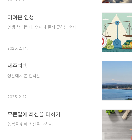
하락하는 경향이 있습니다. 또한, 항공사들은 2월에
더라구요.그냥… 인생은 참 묘하쥬?예상도 못한 타
얼리버드 특가를 제공하며, 저비용항공사들은 최대
이밍에 슬픔이 찾아오고,기대도 안 했던 순간에 웃
50%까지 할인된 가격으로 항공권을 제공합니다.
어려운 인생
음이 터지고,계획..
따라서, 여행을 계획하고 있다면 2월에 항공권을 구
인생 참 어렵다. 언제나 풀지 못하는 숙제
매하는 것이 가장 경제적일 수 있습니다. 이렇게 항
공권 가격을 절약하려면 몇 가지 전략을 활용하는
것이 중요합니다. 첫째, 출발일 2~3개월 전에 미리
예약하는 것이 유리합니다. 일반적으로 항공권은 출
2025. 2. 14.
발일이 가까워질수록 가격이 상승하는 경향이 있기
때문에, 미리 예약하는 것이 좋습니다. 둘째, 여행
제주여행
성수기를 ..
성산에서 본 한라산
2025. 2. 12.
모든일에 최선을 다하기
행복을 위해 최선을 다하자.