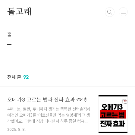
본문 바로가기
돌고래
홈
전체 글
92
오메가3 고르는 법과 진짜 효과 🐟💊
부제: 눈, 혈관, 두뇌까지 챙기는 똑똑한 선택솔직히
예전엔 오메가3를 ‘어르신들만 먹는 영양제’라고 생
각했어요. 그런데 직장 다니면서 하루 종일 컴퓨터
앞에 앉아 있고, 배달 음식 자주 먹다 보니 눈이 뻑
2025. 8. 8.
뻑하고 혈압도 살짝 오르는 느낌이 드는 거예요. 건