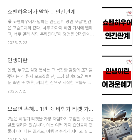
강검진 결과를 보고 충격 먹고… 그때부터 알아보기
시작했습니다. 그런데 막상 검색해보니 종류도 많
쇼펜하우어가 말하는 인간관계
고, 가격 차이도 심하고, 누가 진짜 좋은 건지 헷갈
🧠 쇼펜하우어가 말하는 인간관계 명언 모음“인간
리더라구요. 그래서 오늘은 제가 공부+직접 먹어본
은 고슴도치와 같다. 너무 가까이 하면 가시에 찔리
경험을 토대로 오메가3 고르는 방법과 진짜 효과를
고, 너무 멀리 하면 추워진다.”이 명언은 인간관계의
풀어드릴게요.1. 오메가3가 뭐길래 이렇게 난리?오
섬세한 균형을 표현한 대표 구절이죠.너무 가까이
메가3는 불포화지방산의 한 종류로, 대표적으로
2025. 7. 23.
다가가면 상처받고, 너무 멀면 외로움만 남기 마련
EPA와 DHA가 있습니다.EPA: 혈중 중성지방을 낮
이라는 걸쇼펜하우어는 ‘고슴도치 딜레마’ 설정으로
추고 혈액순환 개선DHA: 뇌세포 활성화, 기억력·집
탁월하게 묘사했어요
인생이란
중력 ..
:contentReference[oaicite:1]{index=1}.1.
인생, 누구도 설명 못하는 그 복잡한 감정의 조각들
“인간은 고슴도치와 같다. 너무 가까이 하면 가시에
🤯사는 게 뭔지 모르겠을 땐, 그냥 살아봐요? ㅋㅋ
찔리고, 너무 멀리 하면 추워진다.”의미: 인간관계엔
눈 뜨면 또 하루, 커피 한 잔으로 시작한 오늘도 별
적정 거리가 있다.현대 적용: SNS든 오프라인이든,
일 없었슴미다그런데 별일 없다는 게, 진짜 별일이
서로의 사생활 존중하면서도마음의 온기를 주고받
2025. 7. 2.
아닐까 싶은 거예요ㅎㅎ인생이란 게, 뭔가 대단한
는 ‘적당한 거리 유지’가 중요하다는 메시지입니
게 있을 줄 알았는데하루하루 쌓여가는 평범함 속에
다.2. “타인의 의견을 너무 신경 쓰는 사람은 절대
오히려 진짜 보석들이 숨어있더라구요✨그래서 오
모르면 손해… 1년 중 비행기 티켓 가장 저렴하게 살 수 있다는 달
자유로울 수 없다..
늘은요!막 철학적인 얘기보다는,내 기준에서 솔직히
2월은 비행기 티켓을 가장 저렴하게 구입할 수 있는
털어보는 인생 이야기 좀 해보겠슴미다~하루에도
달로 알려져 있습니다. 이는 여러 가지 요인들이 맞
열두 번쯤은"이게 다 무슨 의미지?" 싶은 순간들이
물려 나타나는 결과로, 여행 성수기가 지나고 설 연
있어요.근데 막상 진짜 의미 있는 순간들은치킨 한
휴가 끝나면 여행 수요가 급감하면서 항공권 가격도
조각, 웃음 한 번, 눈물 한 방울처럼 소소한 것들이
2025. 2. 22.