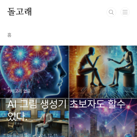
본문 바로가기
돌고래
홈
카테고리 없음
AI 그림 생성기 초보자도 할수
있다.
by 돌고래 일생
2024. 12. 11.